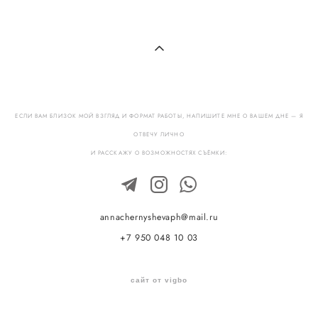
ЕСЛИ ВАМ БЛИЗОК МОЙ ВЗГЛЯД И ФОРМАТ РАБОТЫ, НАПИШИТЕ МНЕ О ВАШЕМ ДНЕ — Я
ОТВЕЧУ ЛИЧНО
И РАССКАЖУ О ВОЗМОЖНОСТЯХ СЪЁМКИ:
annachernyshevaph@mail.ru
+7 950 048 10 03
сайт от vigbo