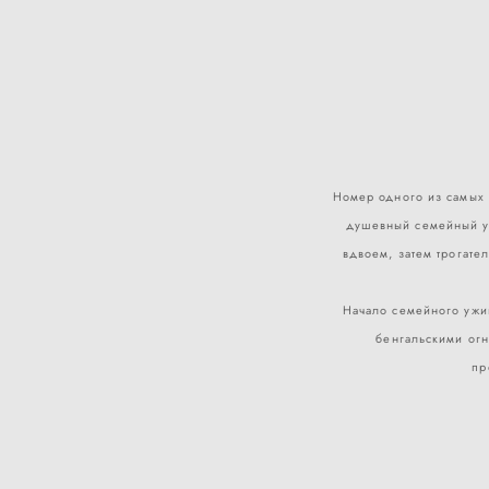
Номер одного из самых 
душевный семейный у
вдвоем, затем трогате
Начало семейного ужин
бенгальскими огн
пр