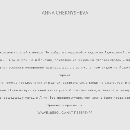
ANNA CHERNYSHEVA
красивых отелей в центре Петербурга с террасой и видом на Адмиралтейство
жин. Самые родные и близкие, прилетевшие из разных уголков страны и м
льная встреча в невероятно красивом месте с великолепным видом на Исаа
города.
а, теплые поздравления от родных, зажигательные танцы на закате, торт и
ями. Один из лучших дней жизни удался! Все счастливы, а главное — неве
оизошедшему Артем и Лиля! Все прошло лучше, чем можно было представи
Приятного просмотра!
WAWELBERG, САНКТ-ПЕТЕРБУРГ