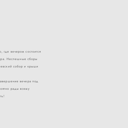
, где вечером состоится
ира. Неспешные сборы
киевский собор и крыши
 завершение вечера под
роятно рады всему
ть!